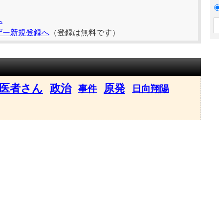
へ
ザー新規登録へ
（登録は無料です）
医者さん
政治
原発
事件
日向翔陽