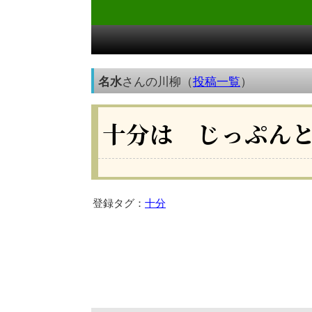
名水
さんの川柳（
投稿一覧
）
十分は じっぷん
登録タグ：
十分