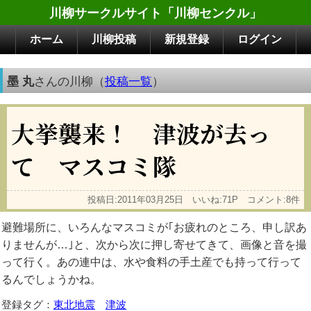
川柳サークルサイト「川柳センクル」
ホーム
川柳投稿
新規登録
ログイン
墨 丸
さんの川柳（
投稿一覧
）
大挙襲来！ 津波が去っ
て マスコミ隊
投稿日:2011年03月25日 いいね:71P コメント:8件
避難場所に、いろんなマスコミが｢お疲れのところ、申し訳あ
りませんが…｣と、次から次に押し寄せてきて、画像と音を撮
って行く。あの連中は、水や食料の手土産でも持って行って
るんでしょうかね。
登録タグ：
東北地震
津波