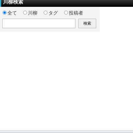
川柳検索
全て
川柳
タグ
投稿者