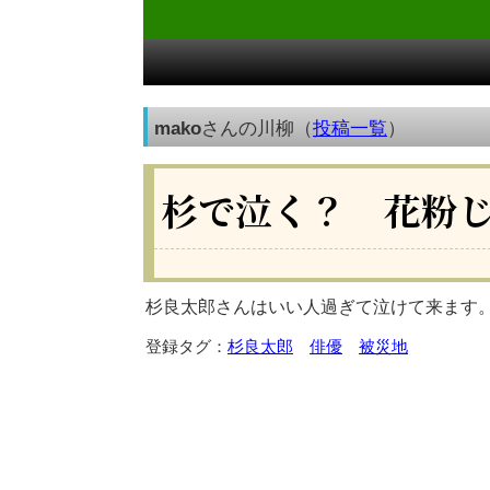
mako
さんの川柳（
投稿一覧
）
杉で泣く？ 花粉
杉良太郎さんはいい人過ぎて泣けて来ます
登録タグ：
杉良太郎
俳優
被災地