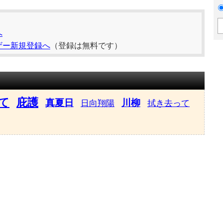
へ
ザー新規登録へ
（登録は無料です）
て
庇護
真夏日
川柳
日向翔陽
拭き去って