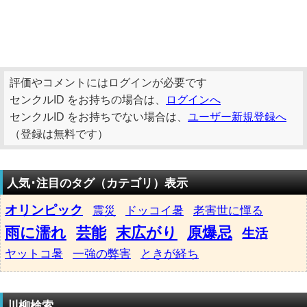
評価やコメントにはログインが必要です
センクルID をお持ちの場合は、
ログインへ
センクルID をお持ちでない場合は、
ユーザー新規登録へ
（登録は無料です）
人気･注目のタグ（カテゴリ）表示
オリンピック
震災
ドッコイ暑
老害世に憚る
雨に濡れ
芸能
末広がり
原爆忌
生活
ヤットコ暑
一強の弊害
ときが経ち
川柳検索