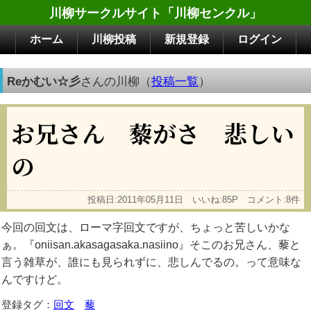
川柳サークルサイト「川柳センクル」
ホーム
川柳投稿
新規登録
ログイン
Reかむい☆彡
さんの川柳（
投稿一覧
）
お兄さん 藜がさ 悲しい
の
投稿日:2011年05月11日 いいね:85P コメント:8件
今回の回文は、ローマ字回文ですが、ちょっと苦しいかな
ぁ。『oniisan.akasagasaka.nasiino』そこのお兄さん、藜と
言う雑草が、誰にも見られずに、悲しんでるの。って意味な
んですけど。
登録タグ：
回文
藜