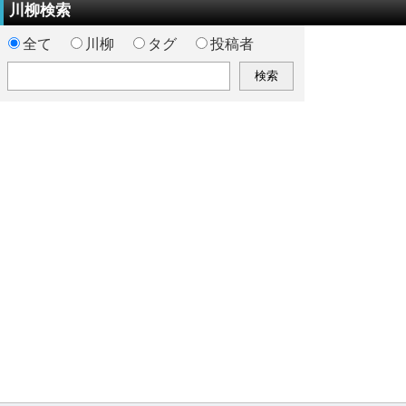
川柳検索
全て
川柳
タグ
投稿者