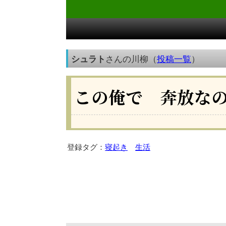
シュラト
さんの川柳（
投稿一覧
）
この俺で 奔放な
登録タグ：
寝起き
生活