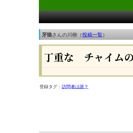
牙狼
さんの川柳（
投稿一覧
）
丁重な チャイム
登録タグ：
訪問者は誰？