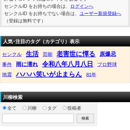
センクルID をお持ちの場合は、
ログインへ
センクルID をお持ちでない場合は、
ユーザー新規登録へ
（登録は無料です）
人気･注目のタグ（カテゴリ）表示
生活
老害世に憚る
原爆忌
センクル
芸能
令和八年八月八日
雨に濡れ
事件
プロ野球
ハハハ笑いが止まらん
地震
81年
川柳検索
全て
川柳
タグ
投稿者