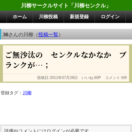
川柳サークルサイト「川柳センクル」
ホーム
川柳投稿
新規登録
ログイン
36
さんの川柳（
投稿一覧
）
ご無沙汰の センクルなかなか ブ
ランクが…；
投稿日:2011年07月28日 いいね:60P コメント:6件
登録タグ：
川柳
評価やコメントにはログインが必要です