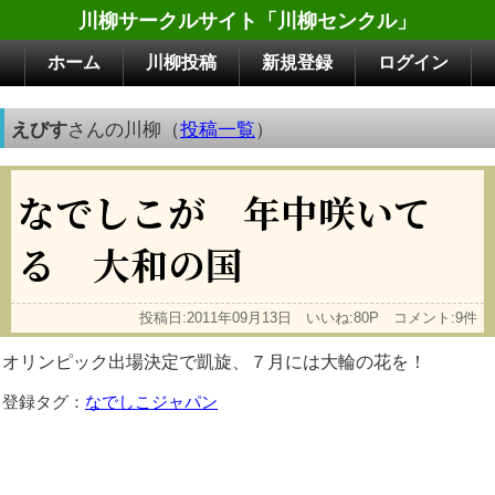
川柳サークルサイト「川柳センクル」
ホーム
川柳投稿
新規登録
ログイン
えびす
さんの川柳（
投稿一覧
）
なでしこが 年中咲いて
る 大和の国
投稿日:2011年09月13日 いいね:80P コメント:9件
オリンピック出場決定で凱旋、７月には大輪の花を！
登録タグ：
なでしこジャパン