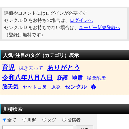
評価やコメントにはログインが必要です
センクルID をお持ちの場合は、
ログインへ
センクルID をお持ちでない場合は、
ユーザー新規登録へ
（登録は無料です）
人気･注目のタグ（カテゴリ）表示
育児
ありがとう
拭き去って
令和八年八月八日
庇護
地震
猛暑酷暑
脳天気
センクル
春
ヤットコ暑
原発
川柳検索
全て
川柳
タグ
投稿者