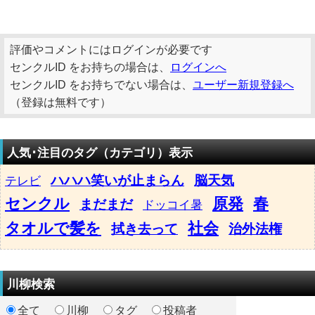
評価やコメントにはログインが必要です
センクルID をお持ちの場合は、
ログインへ
センクルID をお持ちでない場合は、
ユーザー新規登録へ
（登録は無料です）
人気･注目のタグ（カテゴリ）表示
ハハハ笑いが止まらん
脳天気
テレビ
センクル
原発
春
まだまだ
ドッコイ暑
タオルで髪を
社会
拭き去って
治外法権
川柳検索
全て
川柳
タグ
投稿者