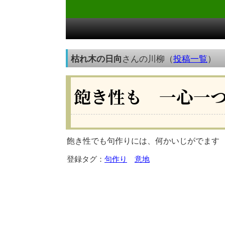
枯れ木の日向
さんの川柳（
投稿一覧
）
飽き性も 一心一
飽き性でも句作りには、何かいじがでます
登録タグ：
句作り
意地