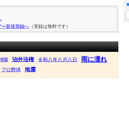
へ
ザー新規登録へ
（登録は無料です）
雨に濡れ
治外法権
翔陽
令和八年八月八日
地震
プロ野球