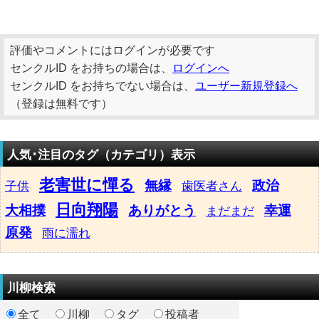
評価やコメントにはログインが必要です
センクルID をお持ちの場合は、
ログインへ
センクルID をお持ちでない場合は、
ユーザー新規登録へ
（登録は無料です）
人気･注目のタグ（カテゴリ）表示
老害世に憚る
無縁
政治
子供
歯医者さん
日向翔陽
大相撲
ありがとう
幸運
まだまだ
原発
雨に濡れ
川柳検索
全て
川柳
タグ
投稿者