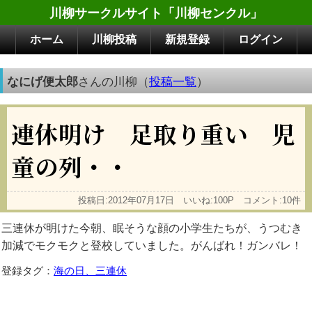
川柳サークルサイト「川柳センクル」
ホーム
川柳投稿
新規登録
ログイン
なにげ便太郎
さんの川柳（
投稿一覧
）
連休明け 足取り重い 児
童の列・・
投稿日:2012年07月17日 いいね:100P コメント:10件
三連休が明けた今朝、眠そうな顔の小学生たちが、うつむき
加減でモクモクと登校していました。がんばれ！ガンバレ！
登録タグ：
海の日、三連休