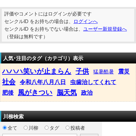
評価やコメントにはログインが必要です
センクルID をお持ちの場合は、
ログインへ
センクルID をお持ちでない場合は、
ユーザー新規登録へ
（登録は無料です）
人気･注目のタグ（カテゴリ）表示
ハハハ笑いが止まらん
子供
震災
猛暑酷暑
社会
令和八年八月八日
虫歯治してくれて
風がきつい
脳天気
肥後
政治
川柳検索
全て
川柳
タグ
投稿者