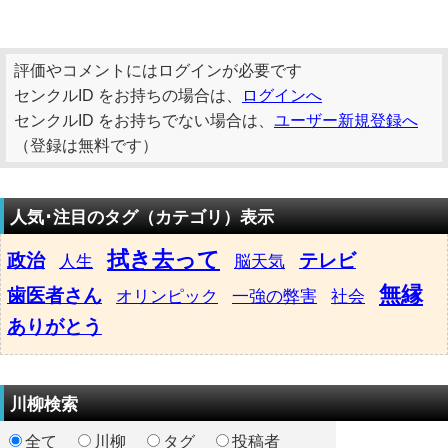
評価やコメントにはログインが必要です
センクルID をお持ちの場合は、
ログインへ
センクルID をお持ちでない場合は、
ユーザー新規登録へ
（登録は無料です）
人気･注目のタグ（カテゴリ）表示
拭き去って
政治
テレビ
人生
脳天気
無縁
歯医者さん
オリンピック
一強の弊害
社会
ありがとう
川柳検索
全て
川柳
タグ
投稿者