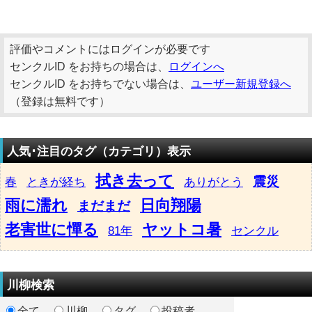
評価やコメントにはログインが必要です
センクルID をお持ちの場合は、
ログインへ
センクルID をお持ちでない場合は、
ユーザー新規登録へ
（登録は無料です）
人気･注目のタグ（カテゴリ）表示
拭き去って
震災
春
ときが経ち
ありがとう
雨に濡れ
日向翔陽
まだまだ
老害世に憚る
ヤットコ暑
81年
センクル
川柳検索
全て
川柳
タグ
投稿者