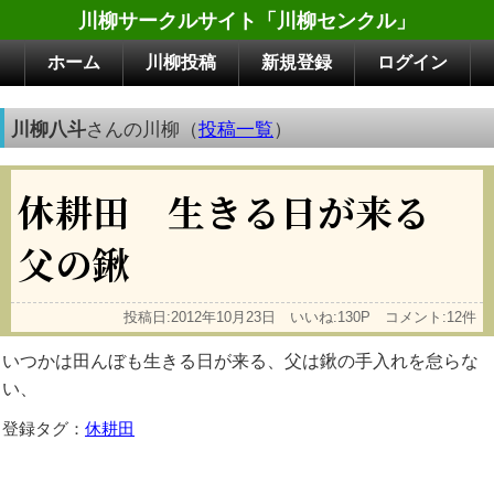
川柳サークルサイト「川柳センクル」
ホーム
川柳投稿
新規登録
ログイン
川柳八斗
さんの川柳（
投稿一覧
）
休耕田 生きる日が来る
父の鍬
投稿日:2012年10月23日 いいね:130P コメント:12件
いつかは田んぼも生きる日が来る、父は鍬の手入れを怠らな
い、
登録タグ：
休耕田