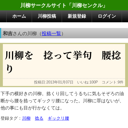
川柳サークルサイト「川柳センクル」
ホーム
川柳投稿
新規登録
ログイン
和吉
さんの川柳（
投稿一覧
）
川柳を 捻って挙句 腰捻
り
投稿日:2013年01月07日 いいね:100P コメント:9件
下手の横好きの川柳。捻くり回してうるちに気もそぞろの油
断から腰を捻ってギックリ腰になった。川柳に罪はないが、
他の事にも目が行かなくては。
登録タグ：
川柳
捻る
ギックリ腰