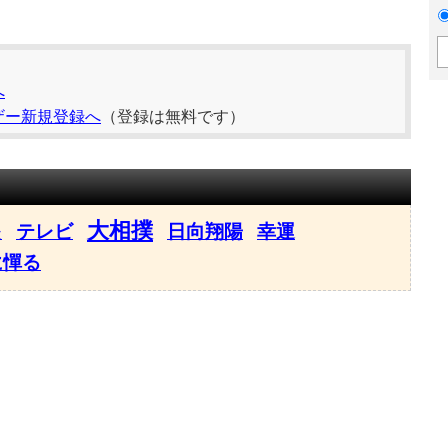
へ
ザー新規登録へ
（登録は無料です）
大相撲
テレビ
日向翔陽
幸運
後
に憚る