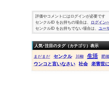
評価やコメントにはログインが必要です
センクルID をお持ちの場合は、
ログイン
センクルID をお持ちでない場合は、
ユー
人気･注目のタグ（カテゴリ）表示
生活
センクル
まだまだ
川柳
肥
ウンコと言いなさい
社会
老害世