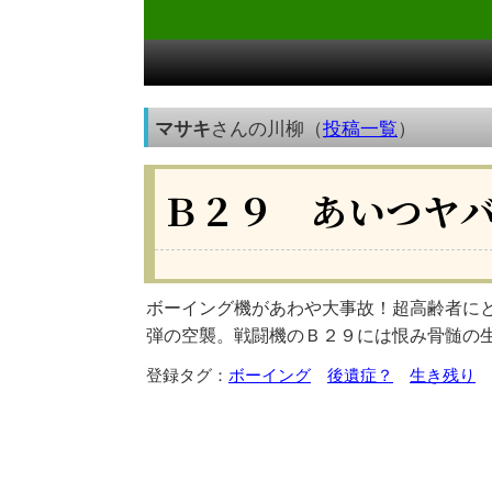
マサキ
さんの川柳（
投稿一覧
）
Ｂ２９ あいつヤ
ボーイング機があわや大事故！超高齢者に
弾の空襲。戦闘機のＢ２９には恨み骨髄の
登録タグ：
ボーイング
後遺症？
生き残り