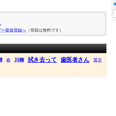
へ
ザー新規登録へ
（登録は無料です）
拭き去って
歯医者さん
球
川柳
春
震災