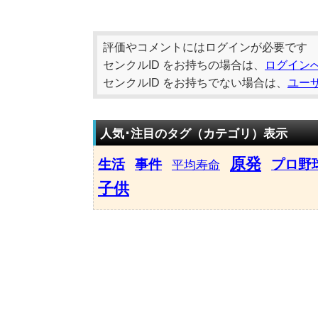
評価やコメントにはログインが必要です
センクルID をお持ちの場合は、
ログイン
センクルID をお持ちでない場合は、
ユー
人気･注目のタグ（カテゴリ）表示
原発
生活
事件
プロ野
平均寿命
子供