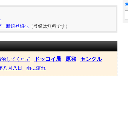
へ
ザー新規登録へ
（登録は無料です）
ドッコイ暑
原発
センクル
歯治してくれて
年八月八日
雨に濡れ