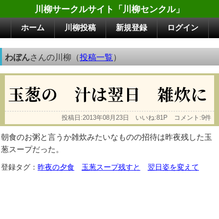
川柳サークルサイト「川柳センクル」
ホーム
川柳投稿
新規登録
ログイン
わぼん
さんの川柳（
投稿一覧
）
玉葱の 汁は翌日 雑炊に
投稿日:2013年08月23日 いいね:81P コメント:9件
朝食のお粥と言うか雑炊みたいなものの招待は昨夜残した玉
葱スープだった。
登録タグ：
昨夜の夕食
玉葱スープ残すと
翌日姿を変えて