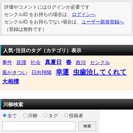
評価やコメントにはログインが必要です
センクルID をお持ちの場合は、
ログインへ
センクルID をお持ちでない場合は、
ユーザー新規登録へ
（登録は無料です）
人気･注目のタグ（カテゴリ）表示
真夏日
春
事件
庇護
社会
政治
センクル
幸運
虫歯治してくれて
風がきつい
日向翔陽
大相撲
川柳検索
全て
川柳
タグ
投稿者