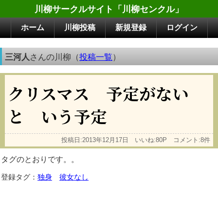
川柳サークルサイト「川柳センクル」
ホーム
川柳投稿
新規登録
ログイン
三河人
さんの川柳（
投稿一覧
）
クリスマス 予定がない
と いう予定
投稿日:2013年12月17日 いいね:80P コメント:8件
タグのとおりです。。
登録タグ：
独身
彼女なし