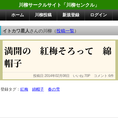
川柳サークルサイト「川柳センクル」
ホーム
川柳投稿
新規登録
ログイン
イトカワ星人
さんの川柳（
投稿一覧
）
満開の 紅梅そろって 綿
帽子
投稿日:2014年02月08日 いいね:70P コメント:6件
登録タグ：
紅梅
綿帽子
春の雪