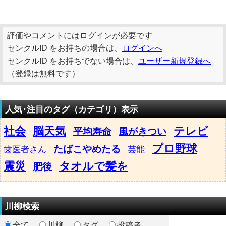
評価やコメントにはログインが必要です
センクルID をお持ちの場合は、
ログインへ
センクルID をお持ちでない場合は、
ユーザー新規登録へ
（登録は無料です）
人気･注目のタグ（カテゴリ）表示
社会
脳天気
テレビ
平均寿命
風がきつい
プロ野球
たばこやめたる
歯医者さん
芸能
震災
タオルで髪を
肥後
川柳検索
全て
川柳
タグ
投稿者