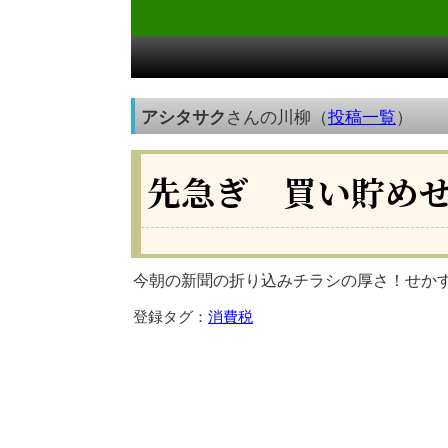
アシタサク
さんの川柳（
投稿一覧
）
先急ぎ 買い貯め
今朝の新聞の折り込みチラシの厚さ！せか
登録タグ：
消費税