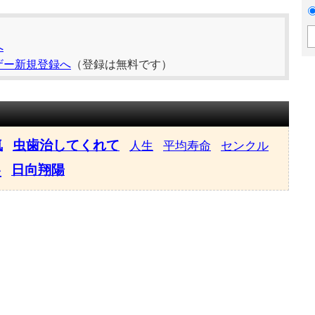
へ
ザー新規登録へ
（登録は無料です）
気
虫歯治してくれて
人生
平均寿命
センクル
い
日向翔陽