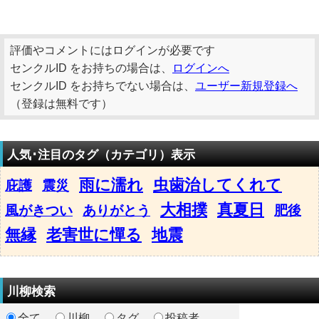
評価やコメントにはログインが必要です
センクルID をお持ちの場合は、
ログインへ
センクルID をお持ちでない場合は、
ユーザー新規登録へ
（登録は無料です）
人気･注目のタグ（カテゴリ）表示
雨に濡れ
虫歯治してくれて
庇護
震災
大相撲
真夏日
風がきつい
ありがとう
肥後
無縁
老害世に憚る
地震
川柳検索
全て
川柳
タグ
投稿者