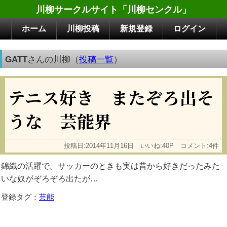
川柳サークルサイト「川柳センクル」
ホーム
川柳投稿
新規登録
ログイン
GATT
さんの川柳（
投稿一覧
）
テニス好き またぞろ出そ
うな 芸能界
投稿日:2014年11月16日 いいね:40P コメント:4件
錦織の活躍で。サッカーのときも実は昔から好きだったみた
いな奴がぞろぞろ出たが…
登録タグ：
芸能