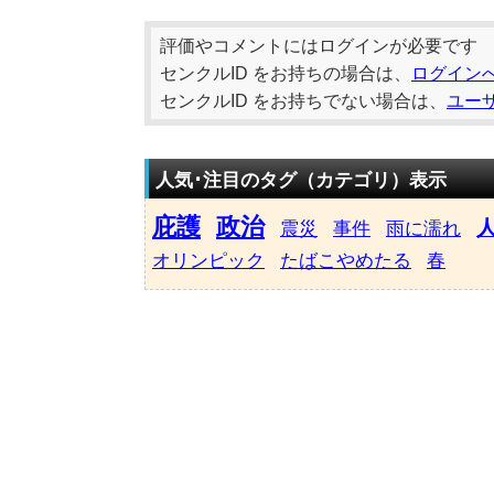
評価やコメントにはログインが必要です
センクルID をお持ちの場合は、
ログイン
センクルID をお持ちでない場合は、
ユー
人気･注目のタグ（カテゴリ）表示
庇護
政治
震災
事件
雨に濡れ
オリンピック
たばこやめたる
春