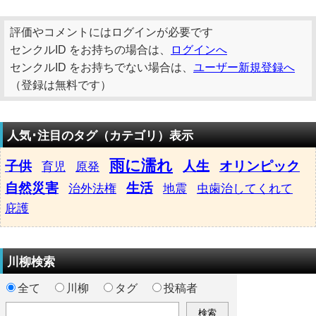
評価やコメントにはログインが必要です
センクルID をお持ちの場合は、
ログインへ
センクルID をお持ちでない場合は、
ユーザー新規登録へ
（登録は無料です）
人気･注目のタグ（カテゴリ）表示
雨に濡れ
子供
人生
オリンピック
育児
原発
自然災害
生活
治外法権
地震
虫歯治してくれて
庇護
川柳検索
全て
川柳
タグ
投稿者