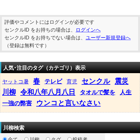
評価やコメントにはログインが必要です
センクルID をお持ちの場合は、
ログインへ
センクルID をお持ちでない場合は、
ユーザー新規登録へ
（登録は無料です）
人気･注目のタグ（カテゴリ）表示
春
センクル
震災
テレビ
ヤットコ暑
育児
川柳
令和八年八月八日
タオルで髪を
人生
ウンコと言いなさい
一強の弊害
川柳検索
全て
川柳
タグ
投稿者