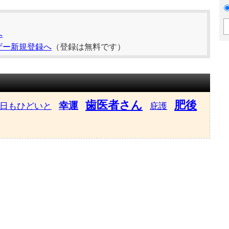
へ
ザー新規登録へ
（登録は無料です）
歯医者さん
肥後
幸運
日もひどいと
庇護