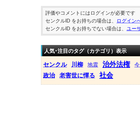
評価やコメントにはログインが必要です
センクルID をお持ちの場合は、
ログイン
センクルID をお持ちでない場合は、
ユー
人気･注目のタグ（カテゴリ）表示
治外法権
センクル
川柳
地震
今
社会
政治
老害世に憚る