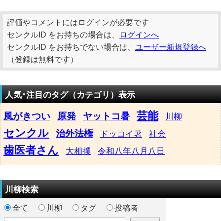
評価やコメントにはログインが必要です
センクルID をお持ちの場合は、
ログインへ
センクルID をお持ちでない場合は、
ユーザー新規登録へ
（登録は無料です）
人気･注目のタグ（カテゴリ）表示
芸能
風がきつい
原発
ヤットコ暑
川柳
センクル
治外法権
ドッコイ暑
社会
歯医者さん
大相撲
令和八年八月八日
川柳検索
全て
川柳
タグ
投稿者