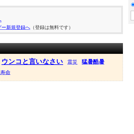
へ
ザー新規登録へ
（登録は無料です）
ウンコと言いなさい
猛暑酷暑
震災
均寿命