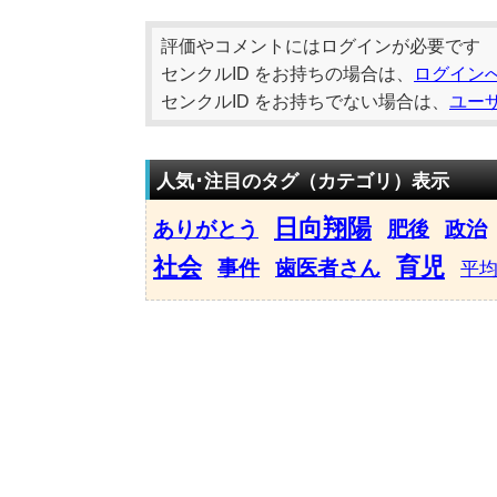
評価やコメントにはログインが必要です
センクルID をお持ちの場合は、
ログイン
センクルID をお持ちでない場合は、
ユー
人気･注目のタグ（カテゴリ）表示
日向翔陽
ありがとう
肥後
政治
社会
育児
事件
歯医者さん
平