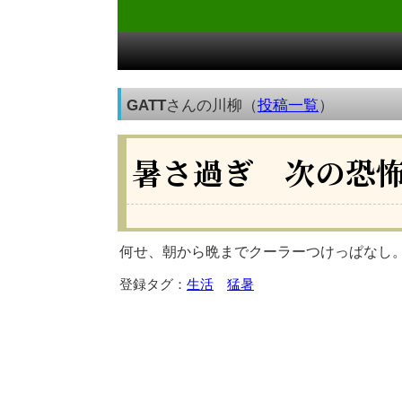
GATT
さんの川柳（
投稿一覧
）
暑さ過ぎ 次の恐
何せ、朝から晩までクーラーつけっぱなし
登録タグ：
生活
猛暑