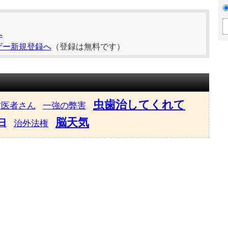
へ
ザー新規登録へ
（登録は無料です）
虫歯治してくれて
歯医者さん
一強の弊害
脳天気
日
治外法権