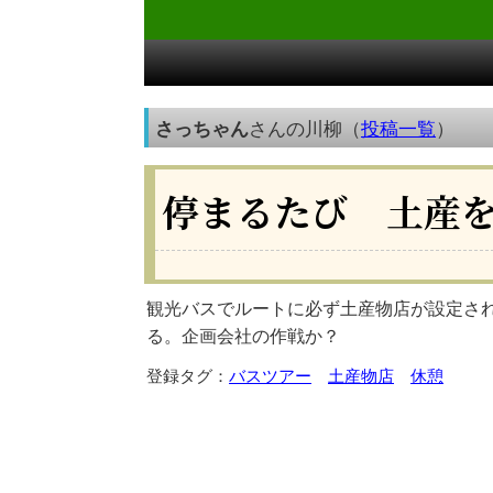
さっちゃん
さんの川柳（
投稿一覧
）
停まるたび 土産
観光バスでルートに必ず土産物店が設定さ
る。企画会社の作戦か？
登録タグ：
バスツアー
土産物店
休憩