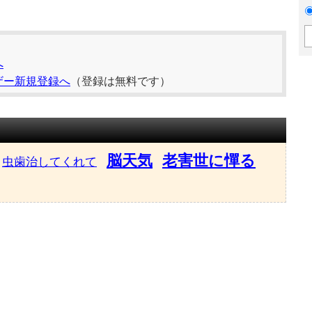
へ
ザー新規登録へ
（登録は無料です）
脳天気
老害世に憚る
虫歯治してくれて