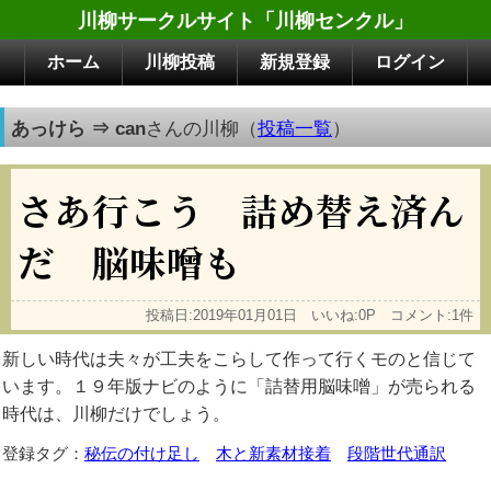
川柳サークルサイト「川柳センクル」
ホーム
川柳投稿
新規登録
ログイン
あっけら ⇒ can
さんの川柳（
投稿一覧
）
さあ行こう 詰め替え済ん
だ 脳味噌も
投稿日:2019年01月01日 いいね:0P コメント:1件
新しい時代は夫々が工夫をこらして作って行くモのと信じて
います。１９年版ナビのように「詰替用脳味噌」が売られる
時代は、川柳だけでしょう。
登録タグ：
秘伝の付け足し
木と新素材接着
段階世代通訳