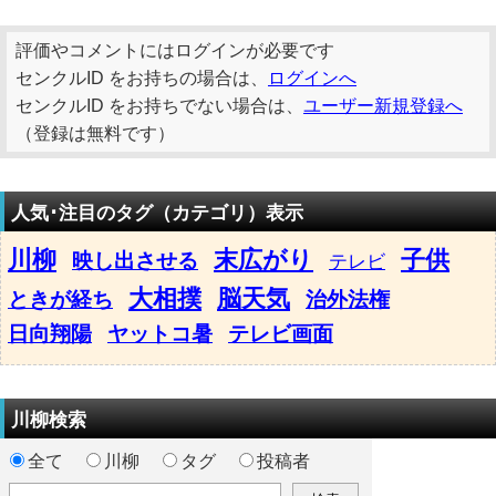
評価やコメントにはログインが必要です
センクルID をお持ちの場合は、
ログインへ
センクルID をお持ちでない場合は、
ユーザー新規登録へ
（登録は無料です）
人気･注目のタグ（カテゴリ）表示
川柳
末広がり
子供
映し出させる
テレビ
大相撲
脳天気
ときが経ち
治外法権
日向翔陽
ヤットコ暑
テレビ画面
川柳検索
全て
川柳
タグ
投稿者