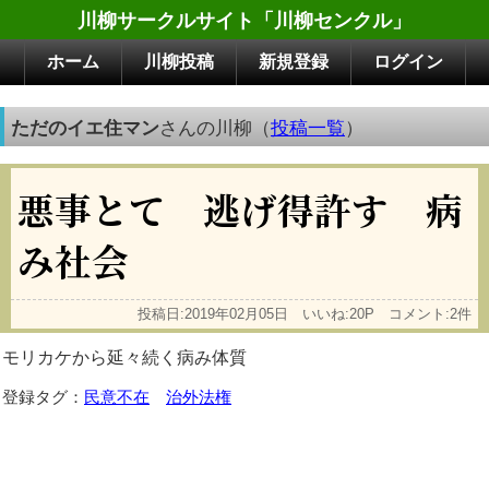
川柳サークルサイト「川柳センクル」
ホーム
川柳投稿
新規登録
ログイン
ただのイエ住マン
さんの川柳（
投稿一覧
）
悪事とて 逃げ得許す 病
み社会
投稿日:2019年02月05日 いいね:20P コメント:2件
モリカケから延々続く病み体質
登録タグ：
民意不在
治外法権