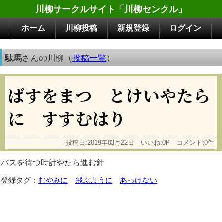
川柳サークルサイト「川柳センクル」
ホーム
川柳投稿
新規登録
ログイン
駄馬
さんの川柳（
投稿一覧
）
ばすをまつ とけいやたら
に すすむはり
投稿日:2019年03月22日 いいね:0P コメント:0件
バスを待つ時計やたら進む針
登録タグ：
むやみに
飛ぶように
あっけない