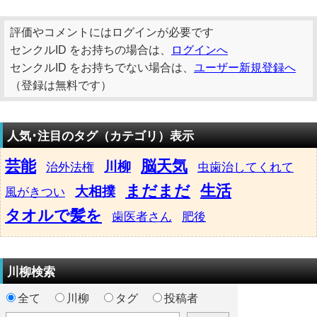
評価やコメントにはログインが必要です
センクルID をお持ちの場合は、
ログインへ
センクルID をお持ちでない場合は、
ユーザー新規登録へ
（登録は無料です）
人気･注目のタグ（カテゴリ）表示
芸能
脳天気
川柳
治外法権
虫歯治してくれて
まだまだ
生活
大相撲
風がきつい
タオルで髪を
歯医者さん
肥後
川柳検索
全て
川柳
タグ
投稿者