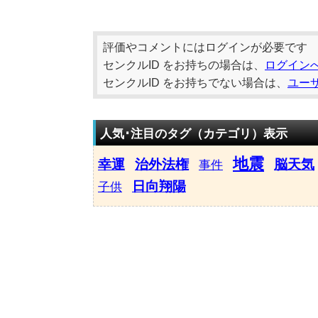
評価やコメントにはログインが必要です
センクルID をお持ちの場合は、
ログイン
センクルID をお持ちでない場合は、
ユー
人気･注目のタグ（カテゴリ）表示
地震
幸運
治外法権
脳天気
事件
日向翔陽
子供