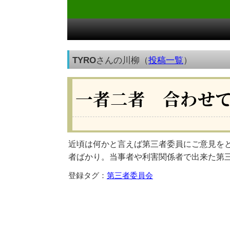
TYRO
さんの川柳（
投稿一覧
）
一者二者 合わせ
近頃は何かと言えば第三者委員にご意見を
者ばかり。当事者や利害関係者で出来た第
登録タグ：
第三者委員会