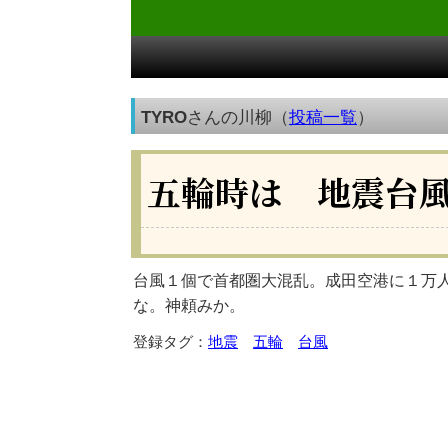
TYRO
さんの川柳（
投稿一覧
）
五輪時は 地震台
台風１個で首都圏大混乱。成田空港に１万
な。神頼みか。
登録タグ：
地震
五輪
台風