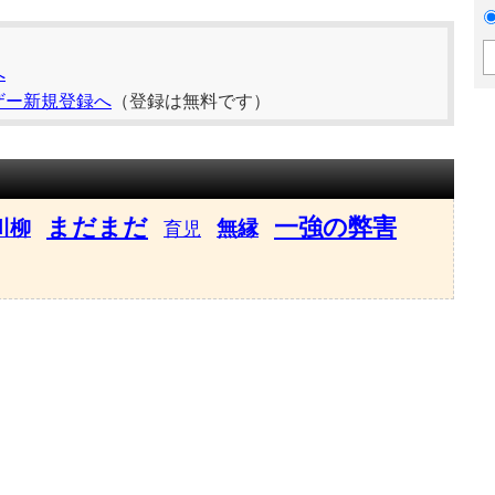
へ
ザー新規登録へ
（登録は無料です）
まだまだ
一強の弊害
川柳
無縁
育児