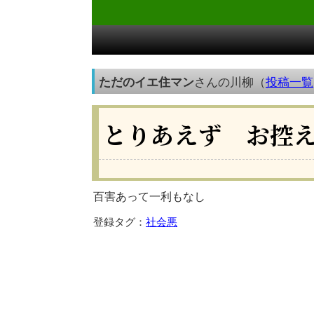
ただのイエ住マン
さんの川柳（
投稿一覧
とりあえず お控
百害あって一利もなし
登録タグ：
社会悪