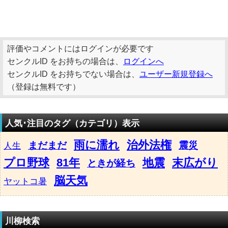
評価やコメントにはログインが必要です
センクルID をお持ちの場合は、
ログインへ
センクルID をお持ちでない場合は、
ユーザー新規登録へ
（登録は無料です）
人気･注目のタグ（カテゴリ）表示
雨に濡れ
治外法権
まだまだ
震災
人生
プロ野球
81年
地震
末広がり
ときが経ち
脳天気
ヤットコ暑
川柳検索