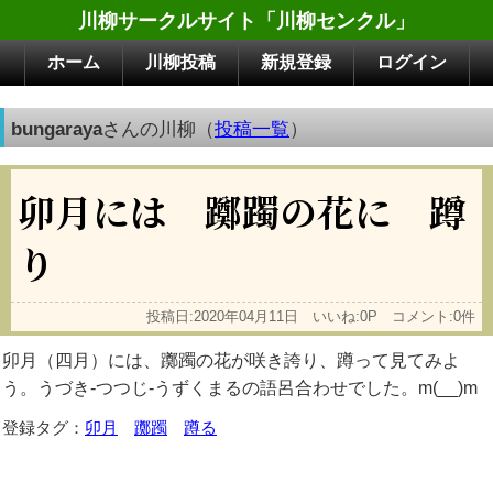
川柳サークルサイト「川柳センクル」
ホーム
川柳投稿
新規登録
ログイン
bungaraya
さんの川柳（
投稿一覧
）
卯月には 躑躅の花に 蹲
り
投稿日:2020年04月11日 いいね:0P コメント:0件
卯月（四月）には、躑躅の花が咲き誇り、蹲って見てみよ
う。うづき-つつじ-うずくまるの語呂合わせでした。m(__)m
登録タグ：
卯月
躑躅
蹲る