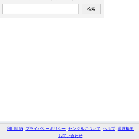
利用規約
プライバシーポリシー
センクルについて
ヘルプ
運営概要
お問い合わせ