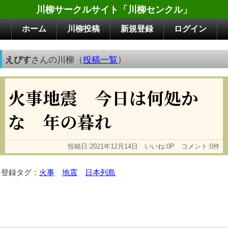
川柳サークルサイト「川柳センクル」
ホーム
川柳投稿
新規登録
ログイン
えびす
さんの川柳（
投稿一覧
）
火事地震 今日は何処か
な 年の暮れ
投稿日:2021年12月14日 いいね:0P コメント:0件
登録タグ：
火事
地震
日本列島