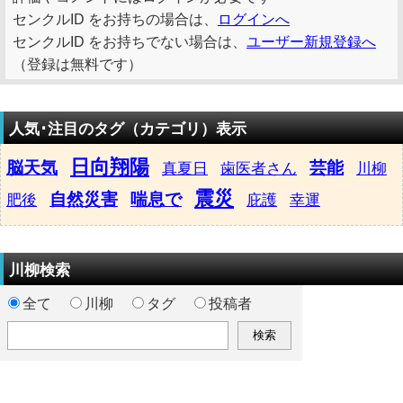
センクルID をお持ちの場合は、
ログインへ
センクルID をお持ちでない場合は、
ユーザー新規登録へ
（登録は無料です）
人気･注目のタグ（カテゴリ）表示
日向翔陽
脳天気
芸能
真夏日
歯医者さん
川柳
震災
自然災害
喘息で
肥後
庇護
幸運
川柳検索
全て
川柳
タグ
投稿者