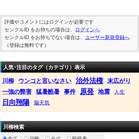
評価やコメントにはログインが必要です
センクルID をお持ちの場合は、
ログインへ
センクルID をお持ちでない場合は、
ユーザー新規登録へ
（登録は無料です）
人気･注目のタグ（カテゴリ）表示
治外法権
川柳
ウンコと言いなさい
末広がり
原発
一強の弊害
猛暑酷暑
事件
地震
人生
日向翔陽
脳天気
川柳検索
全て
川柳
タグ
投稿者