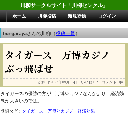
川柳サークルサイト「川柳センクル」
ホーム
川柳投稿
新規登録
ログイン
bungaraya
さんの川柳（
投稿一覧
）
タイガース 万博カジノ
ぶっ飛ばせ
投稿日:2023年09月15日 いいね:0P コメント:0件
タイガースの優勝の方が、万博やカジノなんかより、経済効
果が大きいのでは。
登録タグ：
タイガース
万博とカジノ
経済効果