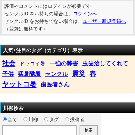
評価やコメントにはログインが必要です
センクルID をお持ちの場合は、
ログインへ
センクルID をお持ちでない場合は、
ユーザー新規登録へ
（登録は無料です）
人気･注目のタグ（カテゴリ）表示
社会
一強の弊害
虫歯治してくれて
ドッコイ暑
震災
春
子供
猛暑酷暑
センクル
ヤットコ暑
歯医者さん
川柳検索
全て
川柳
タグ
投稿者