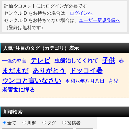
評価やコメントにはログインが必要です
センクルID をお持ちの場合は、
ログインへ
センクルID をお持ちでない場合は、
ユーザー新規登録へ
（登録は無料です）
人気･注目のタグ（カテゴリ）表示
テレビ
子供
虫歯治してくれて
一強の弊害
春
まだまだ
ありがとう
ドッコイ暑
ウンコと言いなさい
令和八年八月八日
育児
老害世に憚る
川柳検索
全て
川柳
タグ
投稿者