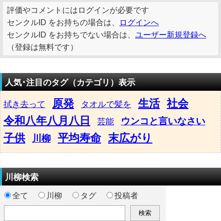
評価やコメントにはログインが必要です
センクルID をお持ちの場合は、
ログインへ
センクルID をお持ちでない場合は、
ユーザー新規登録へ
（登録は無料です）
人気･注目のタグ（カテゴリ）表示
原発
生活
社会
拭き去って
タオルで髪を
令和八年八月八日
ウンコと言いなさい
芸能
子供
平均寿命
末広がり
川柳
川柳検索
全て
川柳
タグ
投稿者