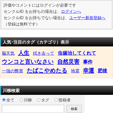
評価やコメントにはログインが必要です
センクルID をお持ちの場合は、
ログインへ
センクルID をお持ちでない場合は、
ユーザー新規登録へ
（登録は無料です）
人気･注目のタグ（カテゴリ）表示
人生
虫歯治してくれて
脳天気
拭き去って
ウンコと言いなさい
自然災害
事件
たばこやめたる
幸運
肥後
一強の弊害
地震
川柳検索
全て
川柳
タグ
投稿者