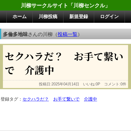
川柳サークルサイト「川柳センクル」
ホーム
川柳投稿
新規登録
ログイン
多倫多地味
さんの川柳（
投稿一覧
）
セクハラだ？ お手て繋い
で 介護中
投稿日:2025年04月14日 いいね:0P コメント:0件
登録タグ：
セクハラだ？
お手て繋いで
介護中