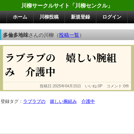
川柳サークルサイト「川柳センクル」
ホーム
川柳投稿
新規登録
ログイン
多倫多地味
さんの川柳（
投稿一覧
）
ラブラブの 嬉しい腕組
み 介護中
投稿日:2025年04月15日 いいね:0P コメント:0件
登録タグ：
ラブラブの
嬉しい腕組み
介護中