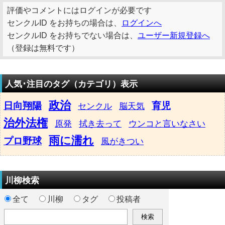
評価やコメントにはログインが必要です
センクルID をお持ちの場合は、
ログインへ
センクルID をお持ちでない場合は、
ユーザー新規登録へ
（登録は無料です）
人気･注目のタグ（カテゴリ）表示
政治
日向翔陽
育児
センクル
脳天気
治外法権
原発
拭き去って
ウンコと言いなさい
雨に濡れ
プロ野球
風がきつい
川柳検索
全て
川柳
タグ
投稿者